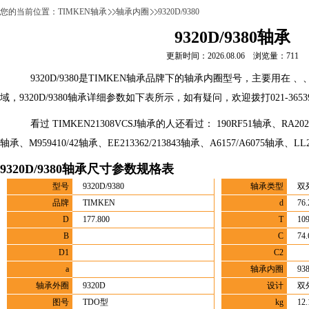
您的当前位置：
TIMKEN轴承
轴承内圈
9320D/9380
9320D/9380轴承
更新时间：2026.08.06 浏览量：711
9320D/9380是TIMKEN轴承品牌下的轴承内圈型号，主要用在
域，9320D/9380轴承详细参数如下表所示，如有疑问，欢迎拨打021-3653
看过 TIMKEN21308VCSJ轴承的人还看过： 190RF51轴承、RA202RR
轴承、M959410/42轴承、EE213362/213843轴承、A6157/A6075轴承、LL
9320D/9380轴承尺寸参数规格表
型号
9320D/9380
轴承类型
双
品牌
TIMKEN
d
76.
D
177.800
T
109
B
C
74.
D1
C2
a
轴承内圈
93
轴承外圈
9320D
设计
双
图号
TDO型
kg
12.