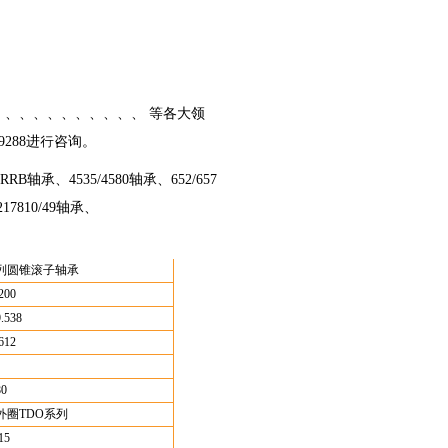
 、、、、、、、、、、、、 等各大领
9288进行咨询。
B轴承、4535/4580轴承、652/657
217810/49轴承、
列圆锥滚子轴承
200
.538
612
80
外圈TDO系列
15