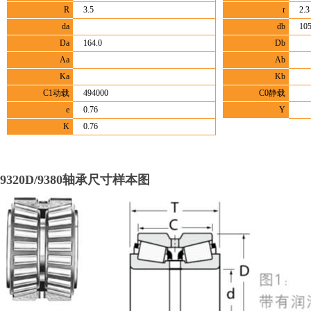
R
3.5
r
2.3
da
db
105
Da
164.0
Db
Aa
Ab
Ka
Kb
C1动载
494000
C0静载
e
0.76
Y
K
0.76
9320D/9380轴承尺寸样本图