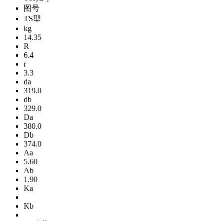
图号
TS型
kg
14.35
R
6.4
r
3.3
da
319.0
db
329.0
Da
380.0
Db
374.0
Aa
5.60
Ab
1.90
Ka
Kb