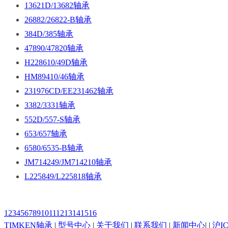
13621D/13682轴承
26882/26822-B轴承
384D/385轴承
47890/47820轴承
H228610/49D轴承
HM89410/46轴承
231976CD/EE231462轴承
3382/3331轴承
552D/557-S轴承
653/657轴承
6580/6535-B轴承
JM714249/JM714210轴承
L225849/L225818轴承
1
2
3
4
5
6
7
8
9
10
11
12
13
14
15
16
TIMKEN轴承
|
型号中心
|
关于我们
|
联系我们
|
新闻中心
| |
沪IC